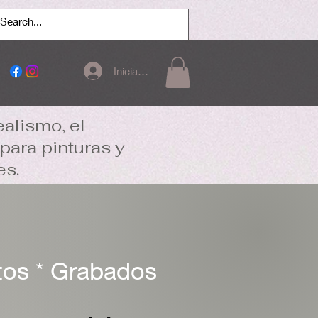
Iniciar sesión
ealismo, el
para pinturas y
es.
atos * Grabados