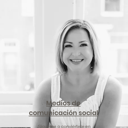
Medios de
comunicación social
¡Sígueme o conviértete en