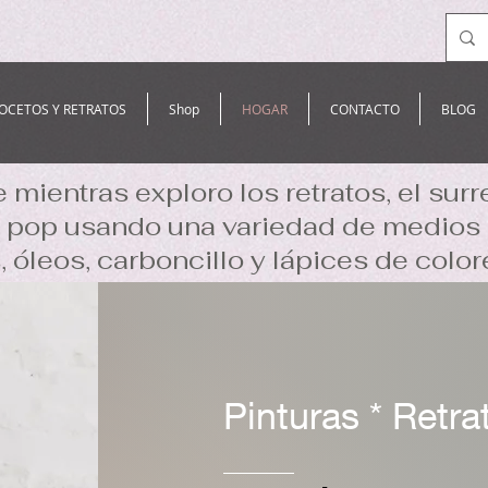
OCETOS Y RETRATOS
Shop
HOGAR
CONTACTO
BLOG
mientras exploro los retratos, el surr
te pop usando una variedad de medios 
s, óleos, carboncillo y lápices de color
Pinturas * Retr