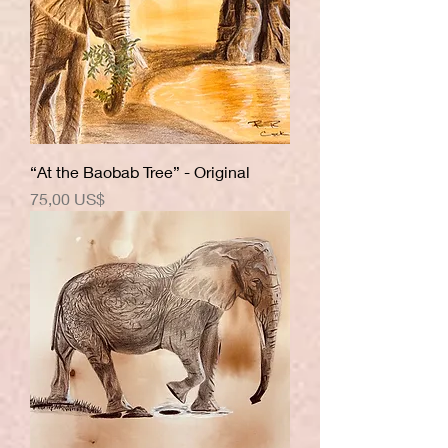
“At the Baobab Tree” - Original
Precio
75,00 US$