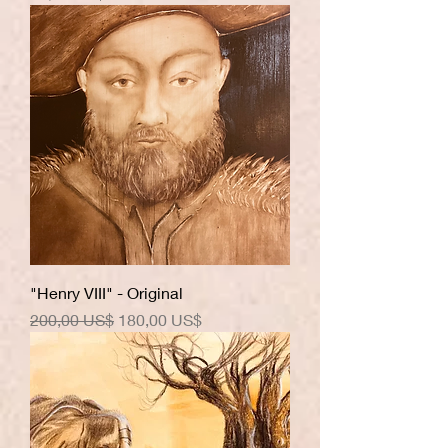
"Henry VIII" - Original
Precio
Precio de oferta
200,00 US$
180,00 US$