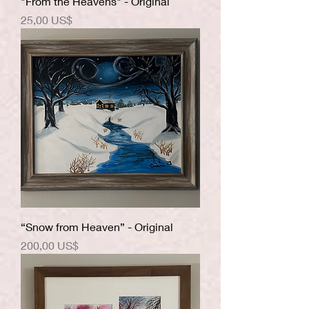
"From the Heavens" - Original
Precio
25,00 US$
“Snow from Heaven” - Original
Precio
200,00 US$