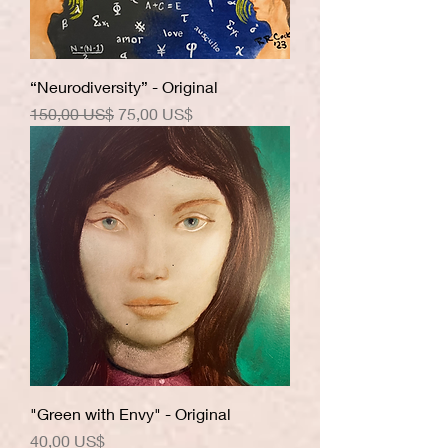
“Neurodiversity” - Original
Precio
Precio de oferta
150,00 US$
75,00 US$
"Green with Envy" - Original
Precio
40,00 US$