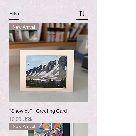
Filtro
New Arrival
“Snowies” - Greeting Card
Precio
10,00 US$
New Arrival