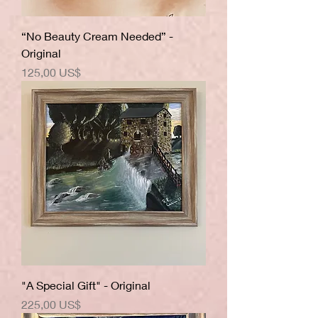
“No Beauty Cream Needed” -
Original
Precio
125,00 US$
"A Special Gift" - Original
Precio
225,00 US$